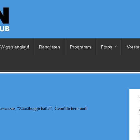
Wiggislanglauf
Ranglisten
Programm
Fotos
Vorsta
ssbewusste, “Zämähoggichaibä”, Gemütlichere und