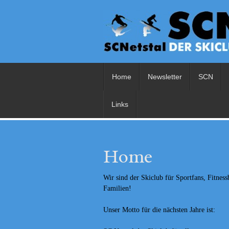
Home
Newsletter
SCN
Links
Home
Wir sind der Skiclub für Sportfans, Fitne
Familien!
Unser Motto für die nächsten Jahre ist: